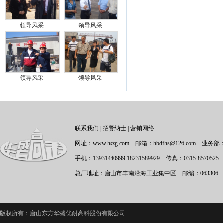
领导风采
领导风采
领导风采
领导风采
联系我们
|
招贤纳士
|
营销网络
网址：www.hszg.com 邮箱：hbdfhs@126.com 业务部：0
手机：13931440999 18231589929 传真：0315-8570525
总厂地址：唐山市丰南沿海工业集中区 邮编：063306 咨询热
版权所有：唐山东方华盛优耐高科股份有限公司