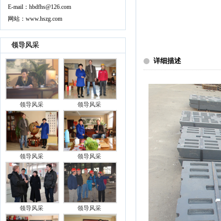
E-mail：hbdfhs@126.com
网站：www.hszg.com
领导风采
详细描述
领导风采
领导风采
领导风采
领导风采
领导风采
领导风采