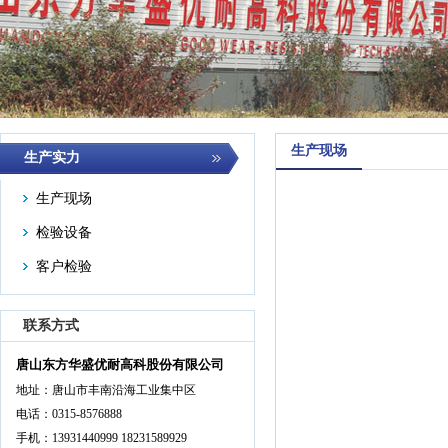
生产现场
生产实力
生产现场
检验设备
客户检验
联系方式
唐山东方华盛优耐高科股份有限公司
地址：唐山市丰南沿海工业集中区
电话：0315-8576888
手机：13931440999 18231589929