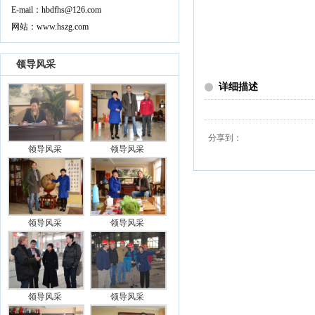
E-mail：hbdfhs@126.com
网站：www.hszg.com
领导风采
详细描述
分享到：
领导风采
领导风采
领导风采
领导风采
领导风采
领导风采